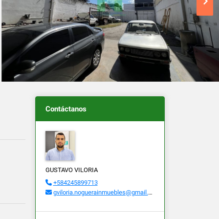
Contáctanos
GUSTAVO VILORIA
+584245899713
gviloria.noguerainmuebles@gmail.com