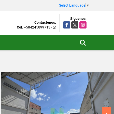
Select Language
▼
Síguenos:
Contáctenos:
Facebook
X
Instagram
Cel.
+584245899713
-