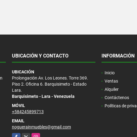
UBICACIÓN Y CONTACTO
INFORMACIÓN
UBICACIÓN
Inicio
en
Prolongación Av. Los Leones. Torre 369.
Ventas
Piso 2. Oficina 6. Barquisimeto - Estado
Alquiler
Lara.
Barquisimeto - Lara - Venezuela
Contáctenos
MÓVIL
Políticas de priv
+584245899713
EMAIL
noguerainmuebles@gmail.com
Facebook
X
Instagram