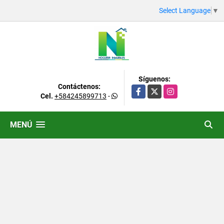
Select Language
▼
Síguenos:
Contáctenos:
Facebook
X
Instagram
Cel.
+584245899713
-
MENÚ